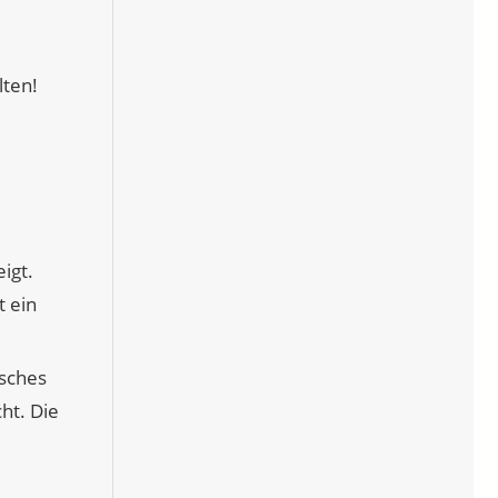
lten!
igt.
t ein
tsches
ht. Die